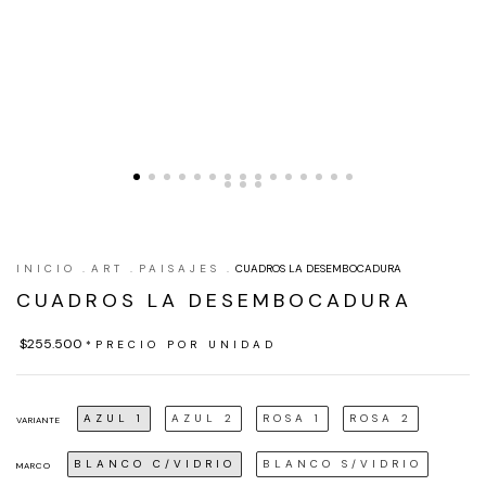
INICIO
.
ART
.
PAISAJES
.
CUADROS LA DESEMBOCADURA
CUADROS LA DESEMBOCADURA
$255.500
*PRECIO POR UNIDAD
AZUL 1
AZUL 2
ROSA 1
ROSA 2
VARIANTE
BLANCO C/VIDRIO
BLANCO S/VIDRIO
MARCO